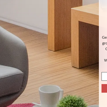
Gen
gr
O
W