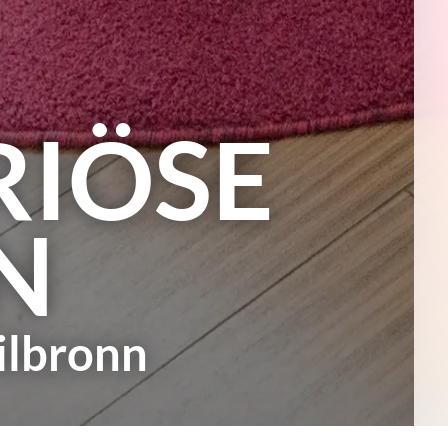
RIÖSE
N
lbronn