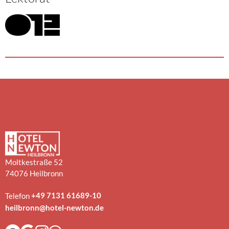
Moltkestraße 52
74076 Heilbronn
+49 7131 61689-10
Telefon
heilbronn@hotel-newton.de